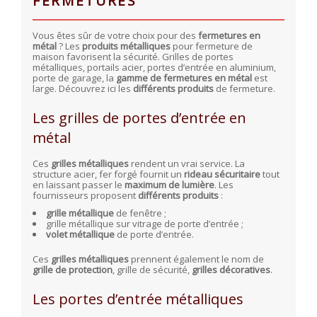
FERMETURES
Vous êtes sûr de votre choix pour des
fermetures en
métal
? Les
produits métalliques
pour fermeture de
maison favorisent la sécurité. Grilles de portes
métalliques, portails acier, portes d’entrée en aluminium,
porte de garage, la
gamme de fermetures en métal
est
large. Découvrez ici les
différents produits
de fermeture.
Les grilles de portes d’entrée en
métal
Ces
grilles métalliques
rendent un vrai service. La
structure acier, fer forgé fournit un
rideau sécuritaire
tout
en laissant passer le
maximum de lumière
. Les
fournisseurs proposent
différents produits
:
grille métallique
de fenêtre ;
grille métallique sur vitrage de porte d’entrée ;
volet métallique
de porte d’entrée.
Ces
grilles métalliques
prennent également le nom de
grille de protection
, grille de sécurité,
grilles décoratives
.
Les portes d’entrée métalliques